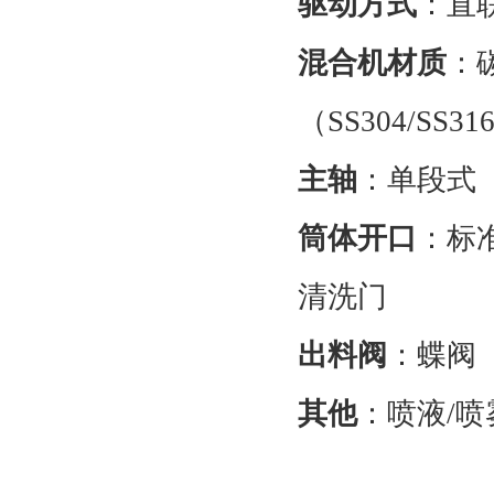
驱动方式
：直
混合机材质
：
（SS304/SS
主轴
：单段式
筒体开口
：标
清洗门
出料阀
：蝶阀
其他
：喷液/喷